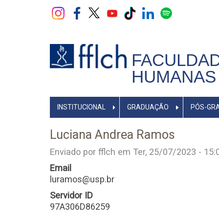
Pular
para
o
conteúdo
principal
FACULDAD
HUMANAS 
NAVEGADOR
INSTITUCIONAL
GRADUAÇÃO
PÓS-GR
PRINCIPAL
Luciana Andrea Ramos
Enviado por
fflch
em
Ter, 25/07/2023 - 15:
Email
luramos@usp.br
Servidor ID
97A306D86259