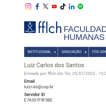
Pular
para
o
conteúdo
principal
FACULDAD
HUMANAS 
NAVEGADOR
INSTITUCIONAL
GRADUAÇÃO
PÓS-GR
PRINCIPAL
Luiz Carlos dos Santos
Enviado por
fflch
em
Ter, 25/07/2023 - 15:
Email
luizcas@usp.br
Servidor ID
E7A307F9F3BE