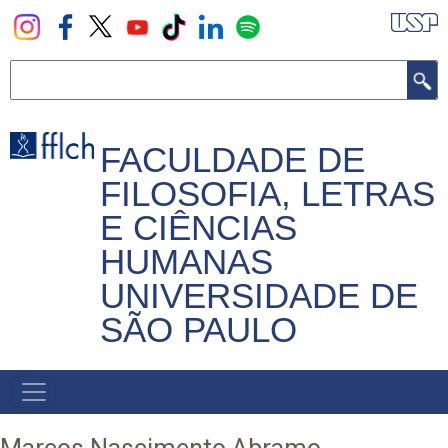
Pular
para
o
Buscar
conteúdo
principal
FACULDADE DE
FILOSOFIA, LETRAS
E CIÊNCIAS
HUMANAS
UNIVERSIDADE DE
SÃO PAULO
NAVEGADOR
PRINCIPAL