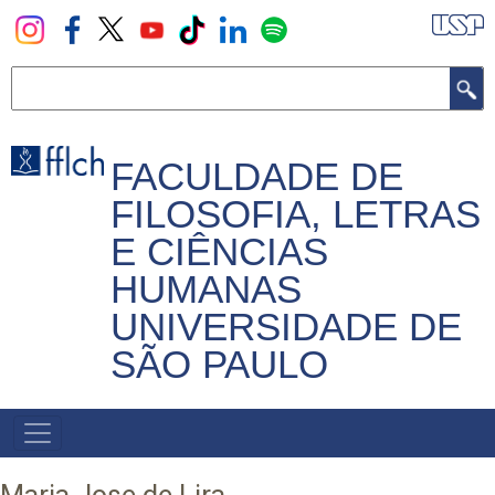
Pular
para
o
Buscar
conteúdo
principal
FACULDADE DE
FILOSOFIA, LETRAS
E CIÊNCIAS
HUMANAS
UNIVERSIDADE DE
SÃO PAULO
NAVEGADOR
PRINCIPAL