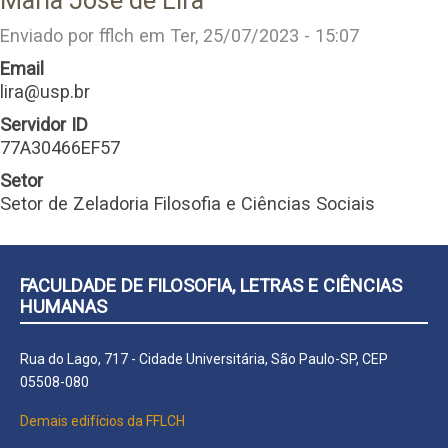
Maria Jose de Lira
Enviado por
fflch
em
Ter, 25/07/2023 - 15:07
Email
lira@usp.br
Servidor ID
77A30466EF57
Setor
Setor de Zeladoria Filosofia e Ciências Sociais
FACULDADE DE FILOSOFIA, LETRAS E CIÊNCIAS
HUMANAS
Rua do Lago, 717 - Cidade Universitária, São Paulo-SP, CEP
05508-080
Demais edifícios da FFLCH