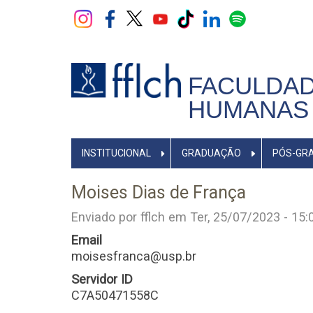
Pular
para
o
conteúdo
principal
FACULDAD
HUMANAS 
NAVEGADOR
INSTITUCIONAL
GRADUAÇÃO
PÓS-GR
PRINCIPAL
Moises Dias de França
Enviado por
fflch
em
Ter, 25/07/2023 - 15:
Email
moisesfranca@usp.br
Servidor ID
C7A50471558C