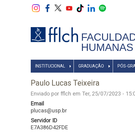
Pular
para
o
conteúdo
principal
FACULDAD
HUMANAS 
NAVEGADOR
INSTITUCIONAL
GRADUAÇÃO
PÓS-GR
PRINCIPAL
Paulo Lucas Teixeira
Enviado por
fflch
em
Ter, 25/07/2023 - 15:
Email
plucas@usp.br
Servidor ID
E7A386D42FDE