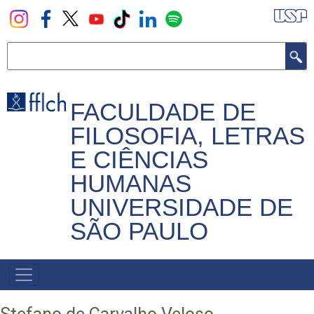
Pular
para
o
Buscar
conteúdo
principal
FACULDADE DE
FILOSOFIA, LETRAS
E CIÊNCIAS
HUMANAS
UNIVERSIDADE DE
SÃO PAULO
NAVEGADOR
PRINCIPAL