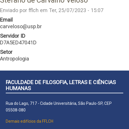
Stefano de Carvalho Veloso
Enviado por
fflch
em
Ter, 25/07/2023 - 15:07
Email
carveloso@usp.br
Servidor ID
D7A5ED47041D
Setor
Antropologia
FACULDADE DE FILOSOFIA, LETRAS E CIÊNCIAS
HUMANAS
Rua do Lago, 717 - Cidade Universitária, São Paulo-SP, CEP
05508-080
Demais edifícios da FFLCH