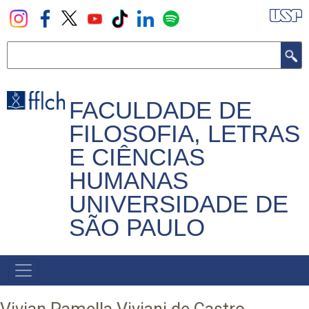
Pular
para
o
Buscar
conteúdo
principal
FACULDADE DE
FILOSOFIA, LETRAS
E CIÊNCIAS
HUMANAS
UNIVERSIDADE DE
SÃO PAULO
NAVEGADOR
PRINCIPAL