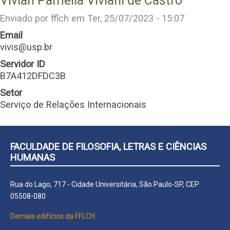
Vivian Pamella Viviani de Castro
Enviado por
fflch
em
Ter, 25/07/2023 - 15:07
Email
vivis@usp.br
Servidor ID
B7A412DFDC3B
Setor
Serviço de Relações Internacionais
FACULDADE DE FILOSOFIA, LETRAS E CIÊNCIAS
HUMANAS
Rua do Lago, 717 - Cidade Universitária, São Paulo-SP, CEP
05508-080
Demais edifícios da FFLCH