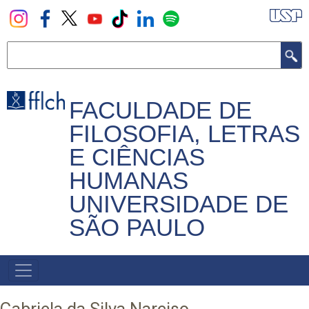
Pular
para
o
Buscar
conteúdo
principal
FACULDADE DE
FILOSOFIA, LETRAS
E CIÊNCIAS
HUMANAS
UNIVERSIDADE DE
SÃO PAULO
NAVEGADOR
PRINCIPAL