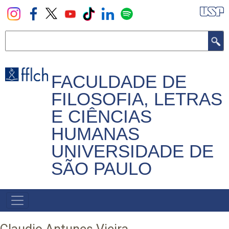
Pular
para
o
Buscar
conteúdo
principal
FACULDADE DE
FILOSOFIA, LETRAS
E CIÊNCIAS
HUMANAS
UNIVERSIDADE DE
SÃO PAULO
NAVEGADOR
PRINCIPAL