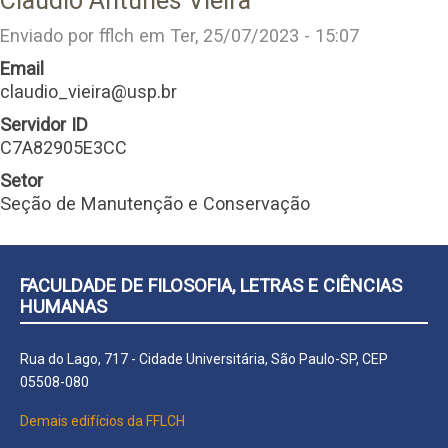
Claudio Antunes Vieira
Enviado por
fflch
em
Ter, 25/07/2023 - 15:07
Email
claudio_vieira@usp.br
Servidor ID
C7A82905E3CC
Setor
Seção de Manutenção e Conservação
FACULDADE DE FILOSOFIA, LETRAS E CIÊNCIAS
HUMANAS
Rua do Lago, 717 - Cidade Universitária, São Paulo-SP, CEP
05508-080
Demais edifícios da FFLCH