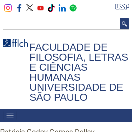
Pular
para
o
Buscar
conteúdo
principal
FACULDADE DE
FILOSOFIA, LETRAS
E CIÊNCIAS
HUMANAS
UNIVERSIDADE DE
SÃO PAULO
NAVEGADOR
PRINCIPAL