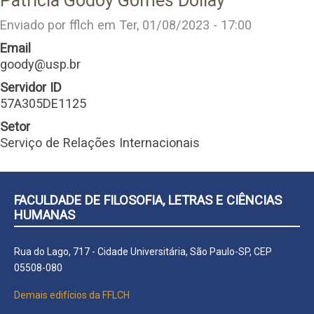
Patricia Godoy Gomes Dollay
Enviado por
fflch
em
Ter, 01/08/2023 - 17:00
Email
goody@usp.br
Servidor ID
57A305DE1125
Setor
Serviço de Relações Internacionais
FACULDADE DE FILOSOFIA, LETRAS E CIÊNCIAS
HUMANAS
Rua do Lago, 717 - Cidade Universitária, São Paulo-SP, CEP
05508-080
Demais edifícios da FFLCH