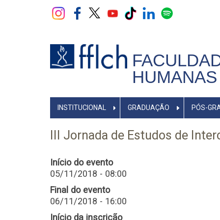
Pular
para
o
conteúdo
principal
FACULDAD
HUMANAS 
NAVEGADOR
INSTITUCIONAL
GRADUAÇÃO
PÓS-GR
PRINCIPAL
III Jornada de Estudos de Int
Início do evento
05/11/2018 - 08:00
Final do evento
06/11/2018 - 16:00
Início da inscrição