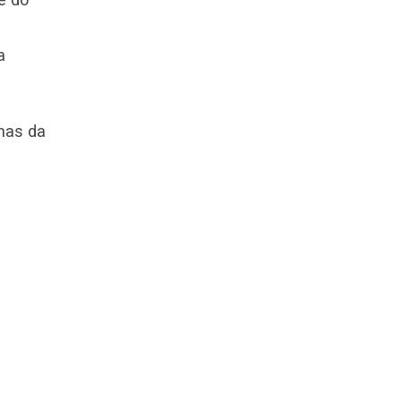
a
nas da