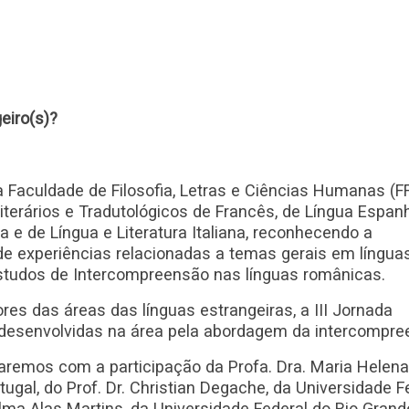
eiro(s)?
a Faculdade de Filosofia, Letras e Ciências Humanas (F
iterários e Tradutológicos de Francês, de Língua Espan
 e de Língua e Literatura Italiana, reconhecendo a
 de experiências relacionadas a temas gerais em língua
studos de Intercompreensão nas línguas românicas.
res das áreas das línguas estrangeiras, a III Jornada
 desenvolvidas na área pela abordagem da intercompre
aremos com a participação da Profa. Dra. Maria Helena
tugal, do Prof. Dr. Christian Degache, da Universidade F
lma Alas Martins, da Universidade Federal do Rio Grand