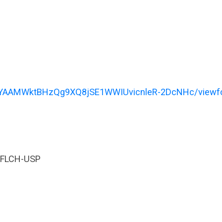
KSnYAAMWktBHzQg9XQ8jSE1WWIUvicnleR-2DcNHc/viewf
 FFLCH-USP