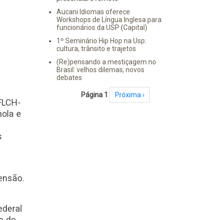
Aucani Idiomas oferece
Workshops de Língua Inglesa para
funcionários da USP (Capital)
1º Seminário Hip Hop na Usp:
cultura, trânsito e trajetos
(Re)pensando a mestiçagem no
Brasil: velhos dilemas, novos
debates
Paginação
Página 1
Próxima página
Próxima ›
FLCH-
hola e
s
ensão.
ederal
e do