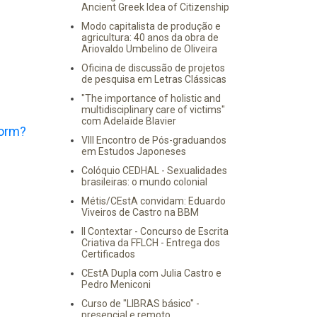
Ancient Greek Idea of Citizenship
Modo capitalista de produção e
agricultura: 40 anos da obra de
Ariovaldo Umbelino de Oliveira
Oficina de discussão de projetos
de pesquisa em Letras Clássicas
"The importance of holistic and
multidisciplinary care of victims"
com Adelaïde Blavier
orm?
VIII Encontro de Pós-graduandos
em Estudos Japoneses
Colóquio CEDHAL - Sexualidades
brasileiras: o mundo colonial
Métis/CEstA convidam: Eduardo
Viveiros de Castro na BBM
II Contextar - Concurso de Escrita
Criativa da FFLCH - Entrega dos
Certificados
CEstA Dupla com Julia Castro e
Pedro Meniconi
Curso de "LIBRAS básico" -
presencial e remoto