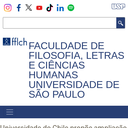
Pular
para
o
Buscar
conteúdo
principal
FACULDADE DE
FILOSOFIA, LETRAS
E CIÊNCIAS
HUMANAS
UNIVERSIDADE DE
SÃO PAULO
NAVEGADOR
PRINCIPAL