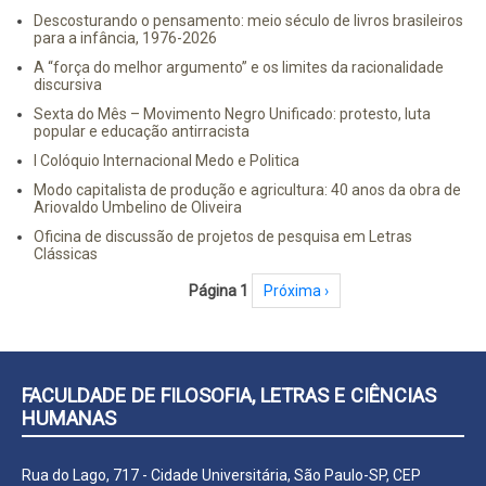
Descosturando o pensamento: meio século de livros brasileiros
para a infância, 1976-2026
A “força do melhor argumento” e os limites da racionalidade
discursiva
Sexta do Mês – Movimento Negro Unificado: protesto, luta
popular e educação antirracista
I Colóquio Internacional Medo e Politica
Modo capitalista de produção e agricultura: 40 anos da obra de
Ariovaldo Umbelino de Oliveira
Oficina de discussão de projetos de pesquisa em Letras
Clássicas
Paginação
Página 1
Próxima página
Próxima ›
FACULDADE DE FILOSOFIA, LETRAS E CIÊNCIAS
HUMANAS
Rua do Lago, 717 - Cidade Universitária, São Paulo-SP, CEP