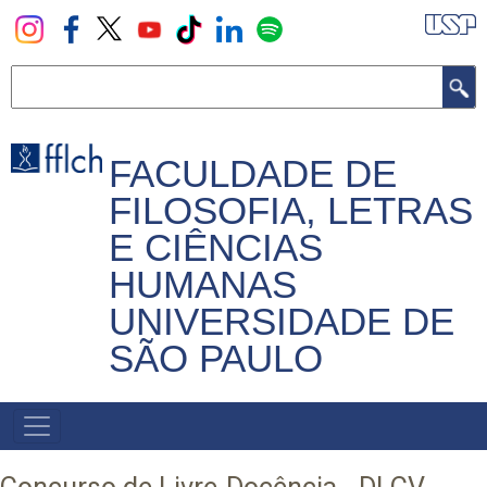
Pular
para
o
Buscar
conteúdo
principal
FACULDADE DE
FILOSOFIA, LETRAS
E CIÊNCIAS
HUMANAS
UNIVERSIDADE DE
SÃO PAULO
NAVEGADOR
PRINCIPAL