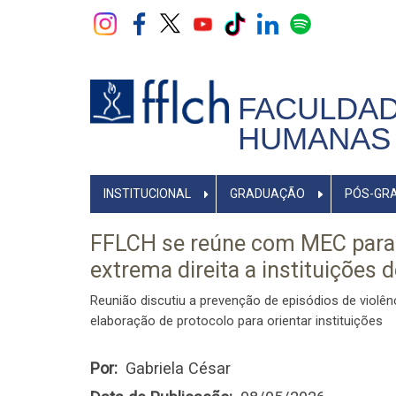
Pular
para
o
conteúdo
principal
FACULDAD
HUMANAS 
NAVEGADOR
INSTITUCIONAL
GRADUAÇÃO
PÓS-GR
PRINCIPAL
FFLCH se reúne com MEC para 
extrema direita a instituições 
Reunião discutiu a prevenção de episódios de violênci
elaboração de protocolo para orientar instituições
Por
Gabriela César