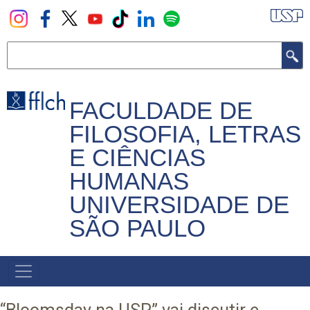
Pular
para
o
Buscar
conteúdo
principal
FACULDADE DE
FILOSOFIA, LETRAS
E CIÊNCIAS
HUMANAS
UNIVERSIDADE DE
SÃO PAULO
NAVEGADOR
PRINCIPAL