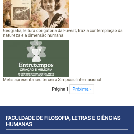
Geografia, leitura obrigatória da Fuvest, traz a contemplação da
natureza e a dimensão humana
Métis apresenta seu terceiro Simpósio Internacional
Paginação
Página 1
Próxima página
Próxima ›
FACULDADE DE FILOSOFIA, LETRAS E CIÊNCIAS
HUMANAS