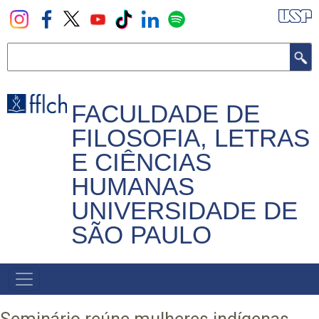
Pular
para
o
Buscar
conteúdo
principal
FACULDADE DE
FILOSOFIA, LETRAS
E CIÊNCIAS
HUMANAS
UNIVERSIDADE DE
SÃO PAULO
NAVEGADOR
PRINCIPAL