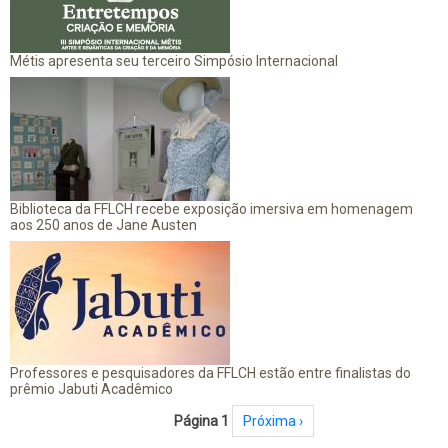
Métis apresenta seu terceiro Simpósio Internacional
Biblioteca da FFLCH recebe exposição imersiva em homenagem
aos 250 anos de Jane Austen
Professores e pesquisadores da FFLCH estão entre finalistas do
prêmio Jabuti Acadêmico
Paginação
Página 1
Próxima página
Próxima ›