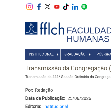
Pular
para
o
conteúdo
principal
FACULDAD
HUMANAS 
NAVEGADOR
INSTITUCIONAL
GRADUAÇÃO
PÓS-GR
PRINCIPAL
Transmissão da Congregação 
Transmissão da 444ª Sessão Ordinária da Congreg
Por
Redação
Data de Publicação
25/06/2026
Editoria
Institucional