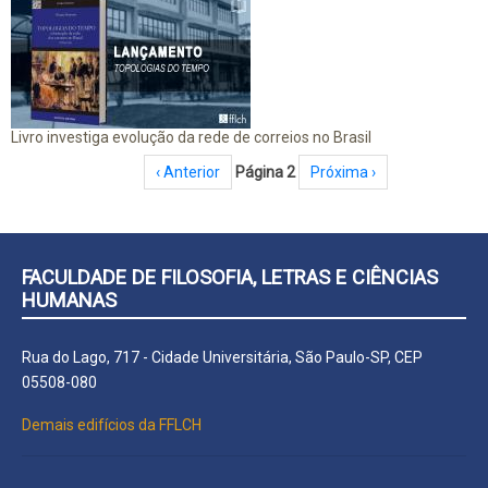
Livro investiga evolução da rede de correios no Brasil
Paginação
Página anterior
‹ Anterior
Página 2
Próxima página
Próxima ›
FACULDADE DE FILOSOFIA, LETRAS E CIÊNCIAS
HUMANAS
Rua do Lago, 717 - Cidade Universitária, São Paulo-SP, CEP
05508-080
Demais edifícios da FFLCH