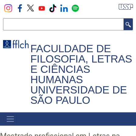
Pular
para
o
Buscar
conteúdo
principal
FACULDADE DE
FILOSOFIA, LETRAS
E CIÊNCIAS
HUMANAS
UNIVERSIDADE DE
SÃO PAULO
NAVEGADOR
PRINCIPAL