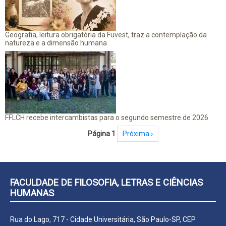
Geografia, leitura obrigatória da Fuvest, traz a contemplação da
natureza e a dimensão humana
FFLCH recebe intercambistas para o segundo semestre de 2026
Paginação
Página 1
Próxima página
Próxima ›
FACULDADE DE FILOSOFIA, LETRAS E CIÊNCIAS
HUMANAS
Rua do Lago, 717 - Cidade Universitária, São Paulo-SP, CEP