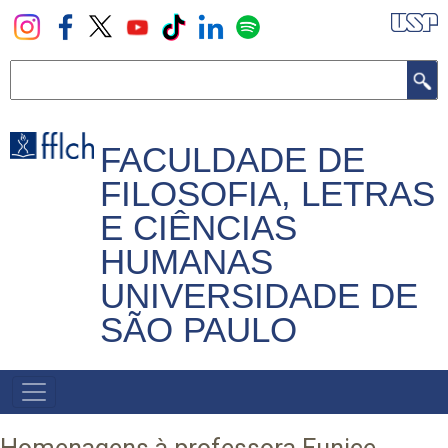
Pular
para
o
Buscar
conteúdo
principal
FACULDADE DE
FILOSOFIA, LETRAS
E CIÊNCIAS
HUMANAS
UNIVERSIDADE DE
SÃO PAULO
NAVEGADOR
PRINCIPAL