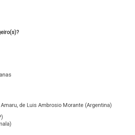
eiro(s)?
canas
 Amaru, de Luis Ambrosio Morante (Argentina)
P)
mala)