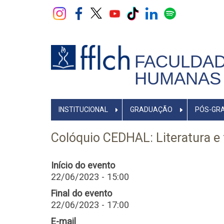
Pular
para
o
conteúdo
principal
FACULDAD
HUMANAS 
NAVEGADOR
INSTITUCIONAL
GRADUAÇÃO
PÓS-GR
PRINCIPAL
Colóquio CEDHAL: Literatura e 
Início do evento
22/06/2023 - 15:00
Final do evento
22/06/2023 - 17:00
E-mail