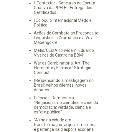
II Contextar - Concurso de Escrita
Criativa da PPFLH - Entrega dos
Certificados
I Colóquio Internacional Medo e
Politica
Ações de Combate ao Preconceito
Linguístico, a Gramática e a Voz
Mebêngôkre
Métis/CEstA convidam: Eduardo
Viveiros de Castro na BBM
War as Combinatorial Art: The
Elementary Forms of Strategic
Conduct
(Re)pensando a mestiçagem no
Brasil: velhos dilemas, novos
debates
Ciência e Democracia:
"Negacionismo científico e crise da
democracia: verdade, ciência e
esfera pública"
"A ilha na cidade em
transformação: arquivo, memória
e pertença na diáspora açoriana