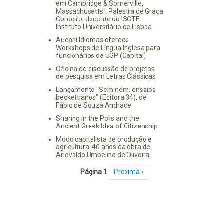
em Cambridge & Somerville,
Massachusetts". Palestra de Graça
Cordeiro, docente do ISCTE-
Instituto Universitário de Lisboa
Aucani Idiomas oferece
Workshops de Língua Inglesa para
funcionários da USP (Capital)
Oficina de discussão de projetos
de pesquisa em Letras Clássicas
Lançamento "Sem nem: ensaios
beckettianos" (Editora 34), de
Fábio de Souza Andrade
Sharing in the Polis and the
Ancient Greek Idea of Citizenship
Modo capitalista de produção e
agricultura: 40 anos da obra de
Ariovaldo Umbelino de Oliveira
Paginação
Página 1
Próxima página
Próxima ›