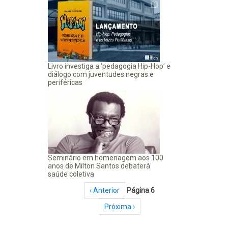
Livro investiga a ‘pedagogia Hip-Hop’ e
diálogo com juventudes negras e
periféricas
Seminário em homenagem aos 100
anos de Milton Santos debaterá
saúde coletiva
Paginação
Página anterior
‹ Anterior
Página 6
Próxima página
Próxima ›