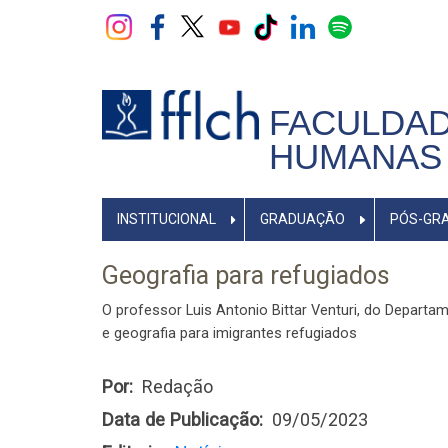
Pular
para
o
conteúdo
principal
FACULDAD
HUMANAS 
NAVEGADOR
INSTITUCIONAL
GRADUAÇÃO
PÓS-GR
PRINCIPAL
Geografia para refugiados
O professor Luis Antonio Bittar Venturi, do Departa
e geografia para imigrantes refugiados
Por
Redação
Data de Publicação
09/05/2023