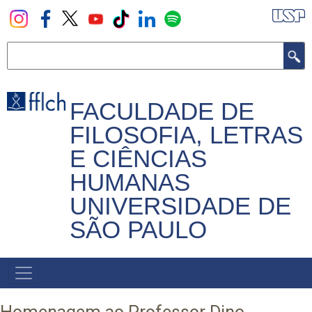
Pular
para
o
Buscar
conteúdo
principal
FACULDADE DE
FILOSOFIA, LETRAS
E CIÊNCIAS
HUMANAS
UNIVERSIDADE DE
SÃO PAULO
NAVEGADOR
PRINCIPAL