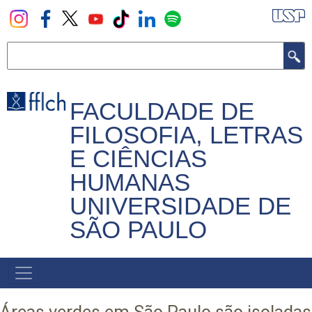
Pular
para
o
Buscar
conteúdo
principal
FACULDADE DE
FILOSOFIA, LETRAS
E CIÊNCIAS
HUMANAS
UNIVERSIDADE DE
SÃO PAULO
NAVEGADOR
PRINCIPAL