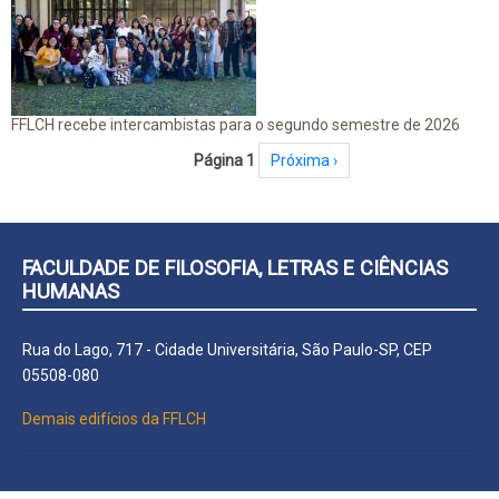
FFLCH recebe intercambistas para o segundo semestre de 2026
Paginação
Página 1
Próxima página
Próxima ›
FACULDADE DE FILOSOFIA, LETRAS E CIÊNCIAS
HUMANAS
Rua do Lago, 717 - Cidade Universitária, São Paulo-SP, CEP
05508-080
Demais edifícios da FFLCH