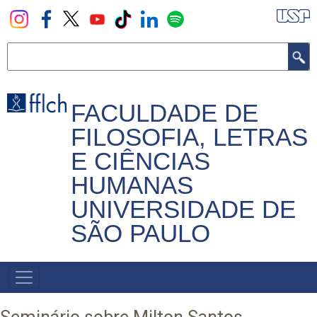
Pular
para
o
Buscar
conteúdo
principal
FACULDADE DE
FILOSOFIA, LETRAS
E CIÊNCIAS
HUMANAS
UNIVERSIDADE DE
SÃO PAULO
NAVEGADOR
PRINCIPAL