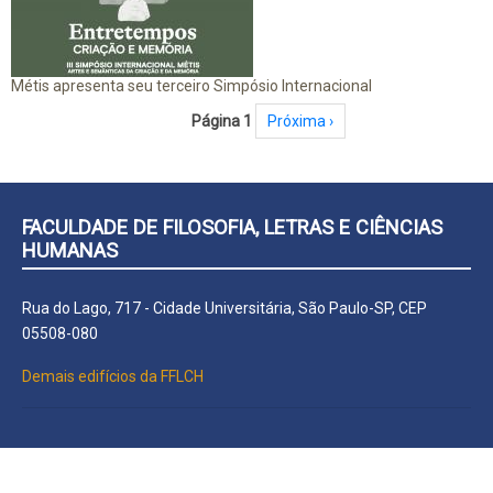
Métis apresenta seu terceiro Simpósio Internacional
Paginação
Página 1
Próxima página
Próxima ›
FACULDADE DE FILOSOFIA, LETRAS E CIÊNCIAS
HUMANAS
Rua do Lago, 717 - Cidade Universitária, São Paulo-SP, CEP
05508-080
Demais edifícios da FFLCH