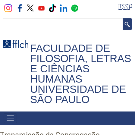
Pular
para
o
Buscar
conteúdo
principal
FACULDADE DE
FILOSOFIA, LETRAS
E CIÊNCIAS
HUMANAS
UNIVERSIDADE DE
SÃO PAULO
NAVEGADOR
PRINCIPAL