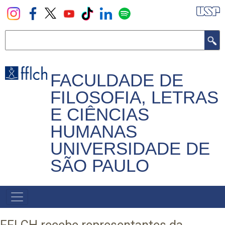
Pular
para
o
Buscar
conteúdo
principal
FACULDADE DE
FILOSOFIA, LETRAS
E CIÊNCIAS
HUMANAS
UNIVERSIDADE DE
SÃO PAULO
NAVEGADOR
PRINCIPAL