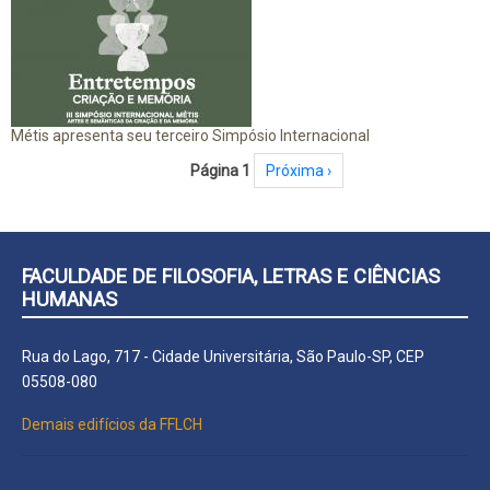
Métis apresenta seu terceiro Simpósio Internacional
Paginação
Página 1
Próxima página
Próxima ›
FACULDADE DE FILOSOFIA, LETRAS E CIÊNCIAS
HUMANAS
Rua do Lago, 717 - Cidade Universitária, São Paulo-SP, CEP
05508-080
Demais edifícios da FFLCH