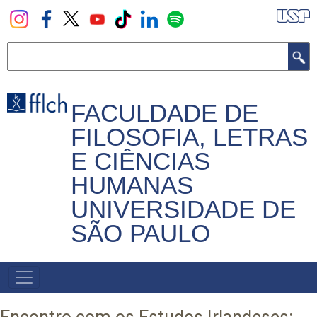
Pular
para
o
Buscar
conteúdo
principal
FACULDADE DE
FILOSOFIA, LETRAS
E CIÊNCIAS
HUMANAS
UNIVERSIDADE DE
SÃO PAULO
NAVEGADOR
PRINCIPAL