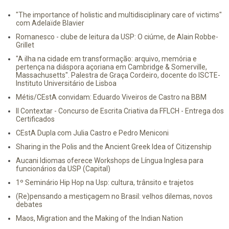
"The importance of holistic and multidisciplinary care of victims"
com Adelaïde Blavier
Romanesco - clube de leitura da USP: O ciúme, de Alain Robbe-
Grillet
"A ilha na cidade em transformação: arquivo, memória e
pertença na diáspora açoriana em Cambridge & Somerville,
Massachusetts". Palestra de Graça Cordeiro, docente do ISCTE-
Instituto Universitário de Lisboa
Métis/CEstA convidam: Eduardo Viveiros de Castro na BBM
II Contextar - Concurso de Escrita Criativa da FFLCH - Entrega dos
Certificados
CEstA Dupla com Julia Castro e Pedro Meniconi
Sharing in the Polis and the Ancient Greek Idea of Citizenship
Aucani Idiomas oferece Workshops de Língua Inglesa para
funcionários da USP (Capital)
1º Seminário Hip Hop na Usp: cultura, trânsito e trajetos
(Re)pensando a mestiçagem no Brasil: velhos dilemas, novos
debates
Maos, Migration and the Making of the Indian Nation