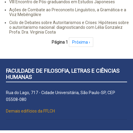
VIII Encontro de Pós-graduandos em Estudos Japoneses
Ações de Combate ao Preconceito Linguístico, a Gramática e a
Voz Mebêngôkre
Ciclo de Debates sobre Autoritarismos e Crises: Hipóteses sobre
o autoritarismo nacional: diagnosticando com Lélia Gonzalez
Profa. Dra. Virginia Costa
Paginação
Página 1
Próxima página
Próxima ›
FACULDADE DE FILOSOFIA, LETRAS E CIÊNCIAS
HUMANAS
Rua do Lago, 717 - Cidade Universitária, São Paulo-SP, CEP
05508-080
Demais edifícios da FFLCH