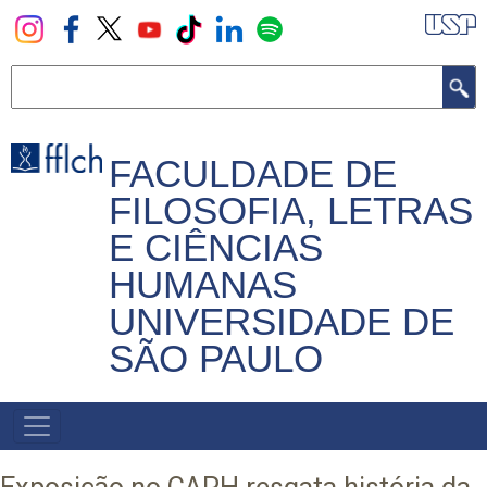
Pular
para
o
Buscar
conteúdo
principal
FACULDADE DE
FILOSOFIA, LETRAS
E CIÊNCIAS
HUMANAS
UNIVERSIDADE DE
SÃO PAULO
NAVEGADOR
PRINCIPAL