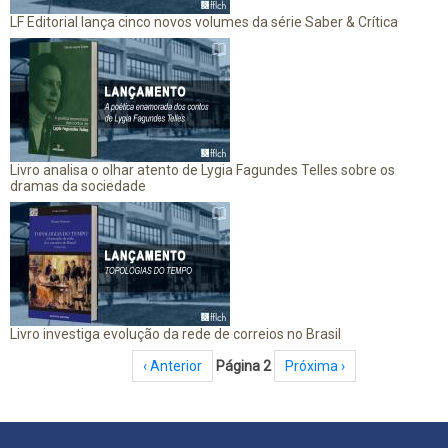
LF Editorial lança cinco novos volumes da série Saber & Crítica
Livro analisa o olhar atento de Lygia Fagundes Telles sobre os
dramas da sociedade
Livro investiga evolução da rede de correios no Brasil
Paginação
Página anterior
‹ Anterior
Página 2
Próxima página
Próxima ›