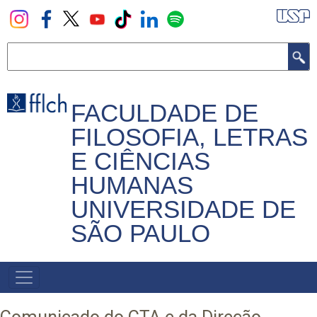
Pular
para
o
Buscar
conteúdo
principal
FACULDADE DE
FILOSOFIA, LETRAS
E CIÊNCIAS
HUMANAS
UNIVERSIDADE DE
SÃO PAULO
NAVEGADOR
PRINCIPAL