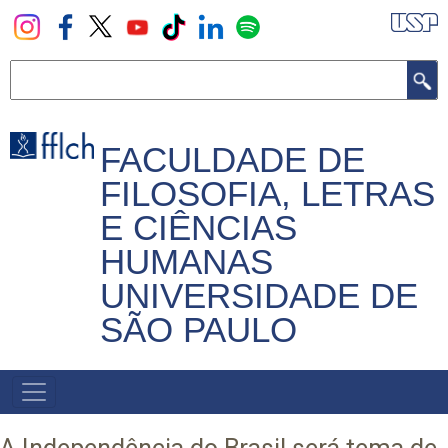
Pular
para
o
Buscar
conteúdo
principal
FACULDADE DE
FILOSOFIA, LETRAS
E CIÊNCIAS
HUMANAS
UNIVERSIDADE DE
SÃO PAULO
NAVEGADOR
PRINCIPAL