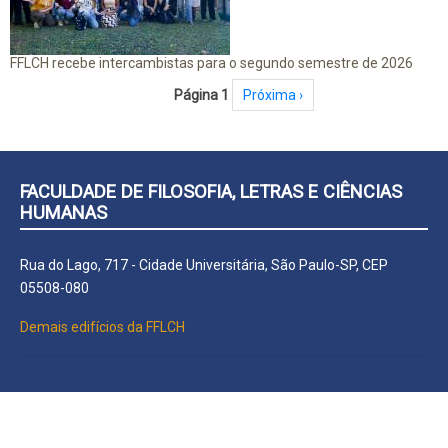
FFLCH recebe intercambistas para o segundo semestre de 2026
Paginação
Página 1
Próxima página
Próxima ›
FACULDADE DE FILOSOFIA, LETRAS E CIÊNCIAS
HUMANAS
Rua do Lago, 717 - Cidade Universitária, São Paulo-SP, CEP
05508-080
Demais edifícios da FFLCH