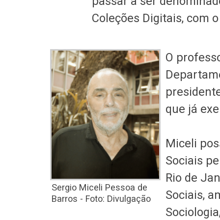
passar a ser denominado
Coleções Digitais, com o
O profess
Departamen
presidente
que já ex
Miceli pos
Sociais pe
Rio de Ja
Sergio Miceli Pessoa de
Sociais, 
Barros - Foto: Divulgação
Sociologi