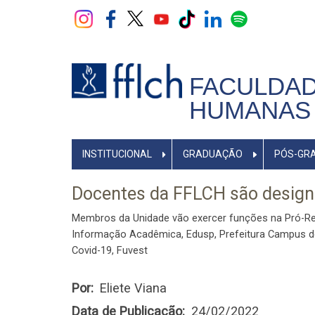
Pular
para
o
conteúdo
principal
FACULDAD
HUMANAS 
NAVEGADOR
INSTITUCIONAL
GRADUAÇÃO
PÓS-GR
PRINCIPAL
Docentes da FFLCH são designa
Membros da Unidade vão exercer funções na Pró-Reit
Informação Acadêmica, Edusp, Prefeitura Campus d
Covid-19, Fuvest
Por
Eliete Viana
Data de Publicação
24/02/2022