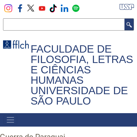
Pular
para
o
Buscar
conteúdo
principal
FACULDADE DE
FILOSOFIA, LETRAS
E CIÊNCIAS
HUMANAS
UNIVERSIDADE DE
SÃO PAULO
NAVEGADOR
PRINCIPAL