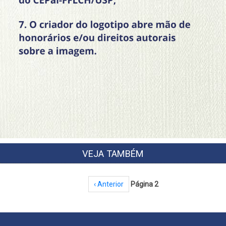
VEJA TAMBÉM
Paginação
Página anterior
‹ Anterior
Página 2