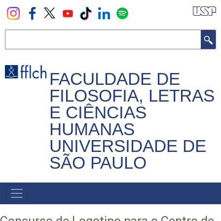
Pular
para
o
Buscar
conteúdo
principal
FACULDADE DE
FILOSOFIA, LETRAS
E CIÊNCIAS
HUMANAS
UNIVERSIDADE DE
SÃO PAULO
NAVEGADOR
PRINCIPAL