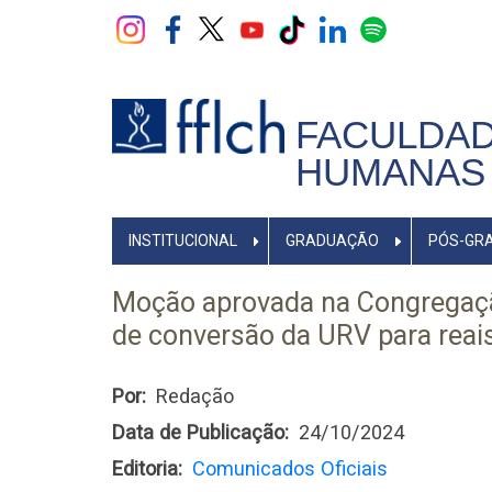
Pular
para
o
conteúdo
principal
FACULDAD
HUMANAS 
NAVEGADOR
INSTITUCIONAL
GRADUAÇÃO
PÓS-GR
PRINCIPAL
Moção aprovada na Congregaçã
de conversão da URV para reai
Por
Redação
Data de Publicação
24/10/2024
Editoria
Comunicados Oficiais