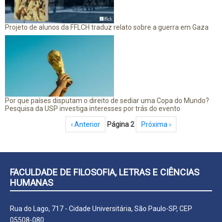
Projeto de alunos da FFLCH traduz relato sobre a guerra em Gaza
Por que países disputam o direito de sediar uma Copa do Mundo?
Pesquisa da USP investiga interesses por trás do evento
Paginação
Página anterior
‹ Anterior
Página 2
Próxima página
Próxima ›
FACULDADE DE FILOSOFIA, LETRAS E CIÊNCIAS
HUMANAS
Rua do Lago, 717 - Cidade Universitária, São Paulo-SP, CEP
05508-080