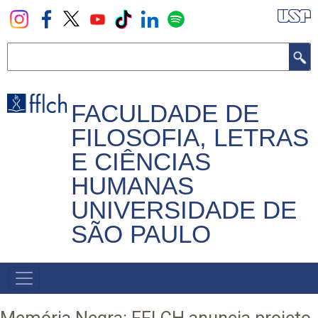
Pular
para
o
Buscar
conteúdo
principal
FACULDADE DE
FILOSOFIA, LETRAS
E CIÊNCIAS
HUMANAS
UNIVERSIDADE DE
SÃO PAULO
NAVEGADOR
PRINCIPAL