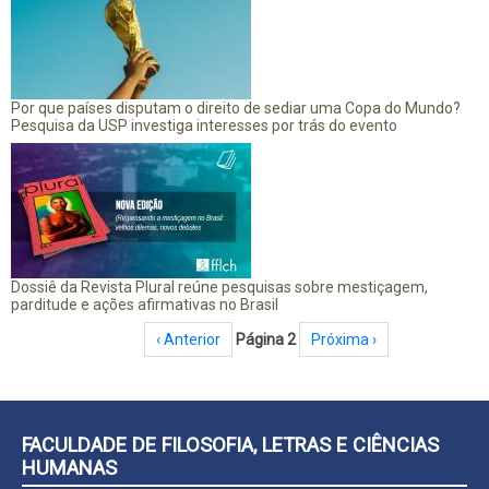
Por que países disputam o direito de sediar uma Copa do Mundo?
Pesquisa da USP investiga interesses por trás do evento
Dossiê da Revista Plural reúne pesquisas sobre mestiçagem,
parditude e ações afirmativas no Brasil
Paginação
Página anterior
‹ Anterior
Página 2
Próxima página
Próxima ›
FACULDADE DE FILOSOFIA, LETRAS E CIÊNCIAS
HUMANAS