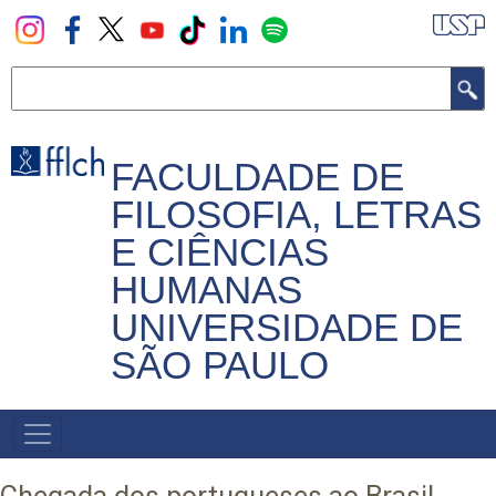
Pular
para
o
Buscar
conteúdo
principal
FACULDADE DE
FILOSOFIA, LETRAS
E CIÊNCIAS
HUMANAS
UNIVERSIDADE DE
SÃO PAULO
NAVEGADOR
PRINCIPAL