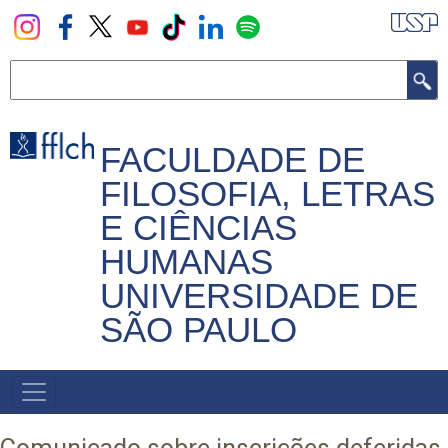
Pular
para
o
Buscar
conteúdo
principal
FACULDADE DE
FILOSOFIA, LETRAS
E CIÊNCIAS
HUMANAS
UNIVERSIDADE DE
SÃO PAULO
NAVEGADOR
PRINCIPAL