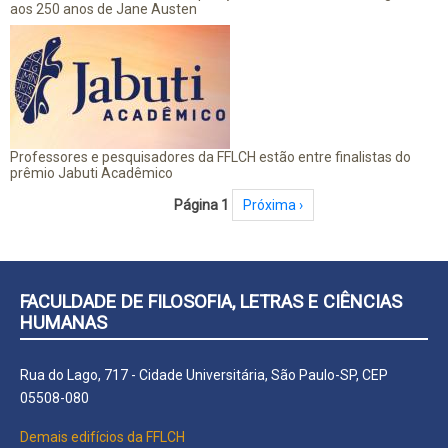
aos 250 anos de Jane Austen
Professores e pesquisadores da FFLCH estão entre finalistas do
prêmio Jabuti Acadêmico
Paginação
Página 1
Próxima página
Próxima ›
FACULDADE DE FILOSOFIA, LETRAS E CIÊNCIAS
HUMANAS
Rua do Lago, 717 - Cidade Universitária, São Paulo-SP, CEP
05508-080
Demais edifícios da FFLCH