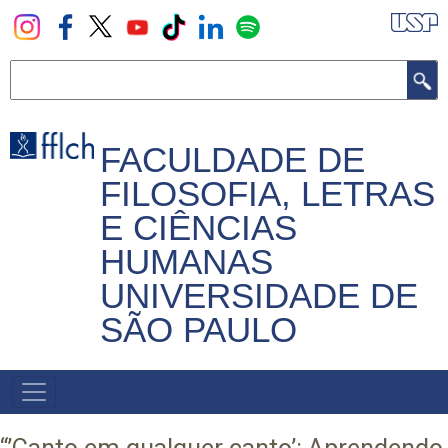
Pular
para
o
Buscar
conteúdo
principal
FACULDADE DE
FILOSOFIA, LETRAS
E CIÊNCIAS
HUMANAS
UNIVERSIDADE DE
SÃO PAULO
NAVEGADOR
PRINCIPAL