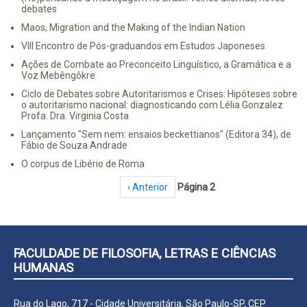
debates
Maos, Migration and the Making of the Indian Nation
VIII Encontro de Pós-graduandos em Estudos Japoneses
Ações de Combate ao Preconceito Linguístico, a Gramática e a
Voz Mebêngôkre
Ciclo de Debates sobre Autoritarismos e Crises: Hipóteses sobre
o autoritarismo nacional: diagnosticando com Lélia Gonzalez
Profa. Dra. Virginia Costa
Lançamento "Sem nem: ensaios beckettianos" (Editora 34), de
Fábio de Souza Andrade
O corpus de Libério de Roma
Paginação
Página anterior
‹ Anterior
Página 2
FACULDADE DE FILOSOFIA, LETRAS E CIÊNCIAS
HUMANAS
Rua do Lago, 717 - Cidade Universitária, São Paulo-SP, CEP