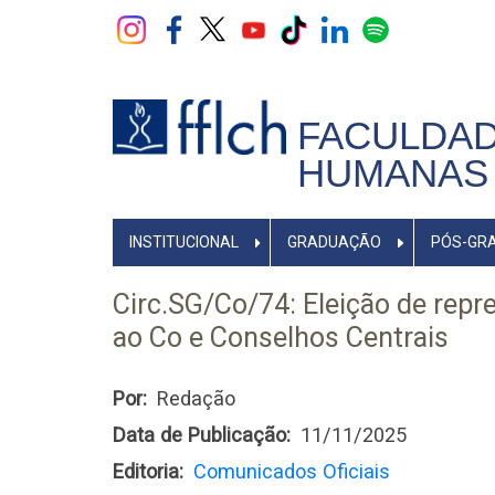
Pular
para
o
conteúdo
principal
FACULDAD
HUMANAS 
NAVEGADOR
INSTITUCIONAL
GRADUAÇÃO
PÓS-GR
PRINCIPAL
Circ.SG/Co/74: Eleição de rep
ao Co e Conselhos Centrais
Por
Redação
Data de Publicação
11/11/2025
Editoria
Comunicados Oficiais