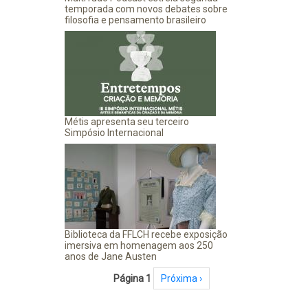
temporada com novos debates sobre
filosofia e pensamento brasileiro
Métis apresenta seu terceiro
Simpósio Internacional
Biblioteca da FFLCH recebe exposição
imersiva em homenagem aos 250
anos de Jane Austen
Paginação
Página 1
Próxima página
Próxima ›