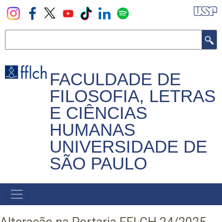
Pular
para
o
Buscar
conteúdo
principal
FACULDADE DE
FILOSOFIA, LETRAS
E CIÊNCIAS
HUMANAS
UNIVERSIDADE DE
SÃO PAULO
NAVEGADOR
PRINCIPAL