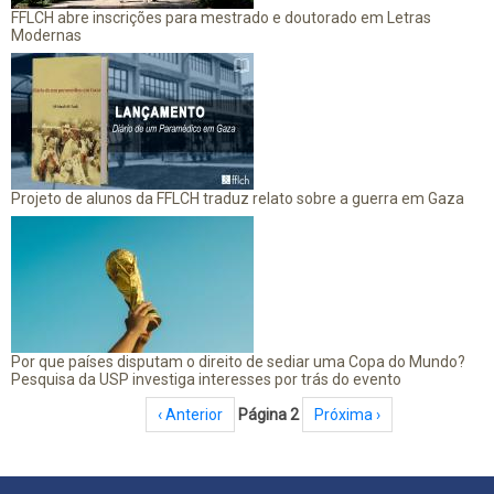
FFLCH abre inscrições para mestrado e doutorado em Letras
Modernas
Projeto de alunos da FFLCH traduz relato sobre a guerra em Gaza
Por que países disputam o direito de sediar uma Copa do Mundo?
Pesquisa da USP investiga interesses por trás do evento
Paginação
Página anterior
‹ Anterior
Página 2
Próxima página
Próxima ›