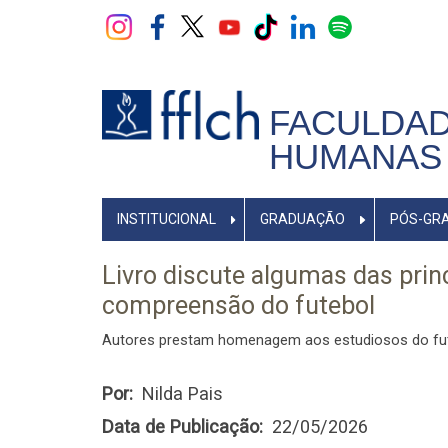
Pular
para
o
conteúdo
principal
FACULDAD
HUMANAS 
NAVEGADOR
INSTITUCIONAL
GRADUAÇÃO
PÓS-GR
PRINCIPAL
Livro discute algumas das princ
compreensão do futebol
Autores prestam homenagem aos estudiosos do fut
Por
Nilda Pais
Data de Publicação
22/05/2026