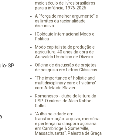
meio século de livros brasileiros
para a infância, 1976-2026
A “força do melhor argumento” e
os limites da racionalidade
discursiva
I Colóquio Internacional Medo e
Politica
Modo capitalista de produção e
agricultura: 40 anos da obra de
Ariovaldo Umbelino de Oliveira
ulo-SP
Oficina de discussão de projetos
de pesquisa em Letras Clássicas
"The importance of holistic and
multidisciplinary care of victims"
com Adelaïde Blavier
Romanesco - clube de leitura da
USP: O ciúme, de Alain Robbe-
Grillet
"A ilha na cidade em
a
transformação: arquivo, memória
e pertença na diáspora açoriana
em Cambridge & Somerville,
Massachusetts". Palestra de Graça