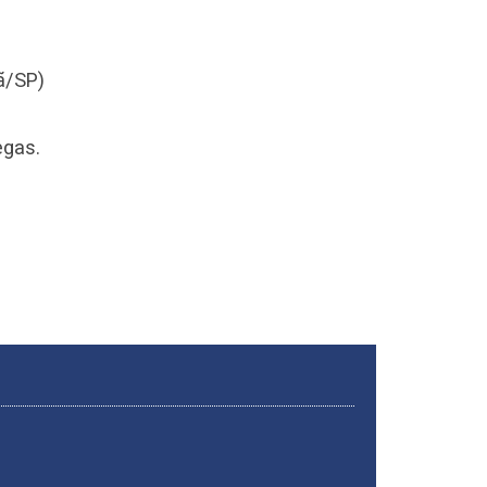
ntã/SP)
egas.