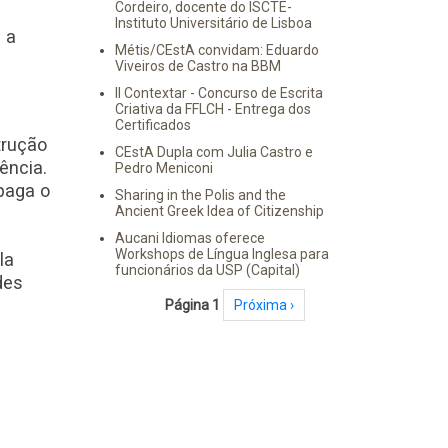
Cordeiro, docente do ISCTE-
Instituto Universitário de Lisboa
 a
Métis/CEstA convidam: Eduardo
Viveiros de Castro na BBM
II Contextar - Concurso de Escrita
Criativa da FFLCH - Entrega dos
Certificados
trução
CEstA Dupla com Julia Castro e
ência.
Pedro Meniconi
paga o
Sharing in the Polis and the
Ancient Greek Idea of Citizenship
Aucani Idiomas oferece
Workshops de Língua Inglesa para
la
funcionários da USP (Capital)
des
Paginação
Página 1
Próxima página
Próxima ›