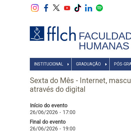
Pular
para
o
conteúdo
principal
FACULDAD
HUMANAS 
NAVEGADOR
INSTITUCIONAL
GRADUAÇÃO
PÓS-GR
PRINCIPAL
Sexta do Mês - Internet, mascu
através do digital
Início do evento
26/06/2026 - 17:00
Final do evento
26/06/2026 - 19:00