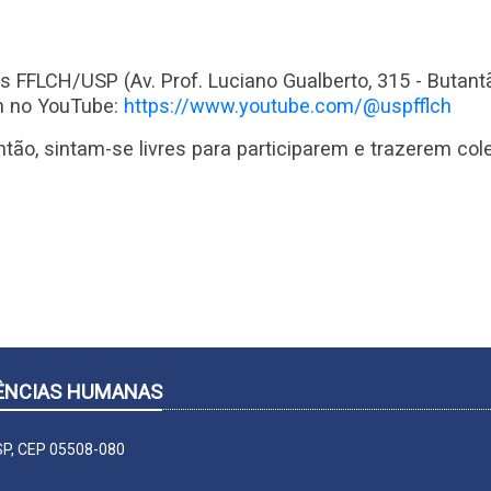
ais FFLCH/USP (Av. Prof. Luciano Gualberto, 315 - Buta
ch no YouTube:
https://www.youtube.com/@uspfflch
tão, sintam-se livres para participarem e trazerem col
CIÊNCIAS HUMANAS
-SP, CEP 05508-080