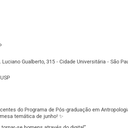
P
v. Luciano Gualberto, 315 - Cidade Universitária - São Pa
H/USP
iscentes do Programa de Pós-graduação em Antropologi
 mesa temática de junho! ✨
: tornar-se homens através do digital”