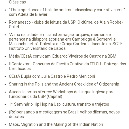
Clássicas
"The importance of holistic and multidisciplinary care of victims"
com Adelaïde Blavier
Romanesco - clube de leitura da USP: O ciúme, de Alain Robbe-
Grillet
"A ilha na cidade em transformação: arquivo, memória e
pertença na diáspora açoriana em Cambridge & Somerville,
Massachusetts". Palestra de Graça Cordeiro, docente do ISCTE-
Instituto Universitário de Lisboa
Métis/CEstA convidam: Eduardo Viveiros de Castro na BBM
II Contextar - Concurso de Escrita Criativa da FFLCH - Entrega dos
Certificados
CEstA Dupla com Julia Castro e Pedro Meniconi
Sharing in the Polis and the Ancient Greek Idea of Citizenship
Aucani Idiomas oferece Workshops de Língua Inglesa para
funcionários da USP (Capital)
1º Seminário Hip Hop na Usp: cultura, trânsito e trajetos
(Re)pensando a mestiçagem no Brasil: velhos dilemas, novos
debates
Maos, Migration and the Making of the Indian Nation