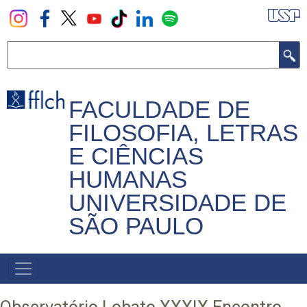
Pular
para
o
Buscar
conteúdo
principal
FACULDADE DE
FILOSOFIA, LETRAS
E CIÊNCIAS
HUMANAS
UNIVERSIDADE DE
SÃO PAULO
NAVEGADOR
PRINCIPAL