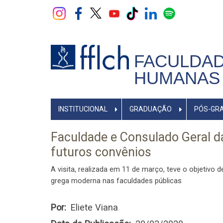
Pular
para
o
conteúdo
principal
FACULDAD
HUMANAS 
NAVEGADOR
INSTITUCIONAL
GRADUAÇÃO
PÓS-GR
PRINCIPAL
Faculdade e Consulado Geral 
futuros convênios
A visita, realizada em 11 de março, teve o objetivo 
grega moderna nas faculdades públicas
Por
Eliete Viana