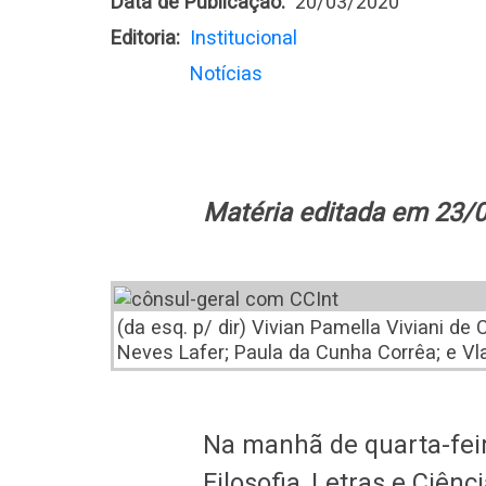
Data de Publicação
20/03/2020
Editoria
Institucional
Notícias
Matéria editada em 23/0
(da esq. p/ dir) Vivian Pamella Viviani 
Neves Lafer; Paula da Cunha Corrêa; e Vla
Na manhã de quarta-feir
Filosofia, Letras e Ciê