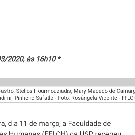
3/2020, às 16h10 *
de Castro, Stelios Hourmouziadis; Mary Macedo de Camar
dimir Pinheiro Safatle - Foto: Rosângela Vicente - FFLC
a, dia 11 de março, a Faculdade de
ncias Humanas (FFLCH) da USP recebeu