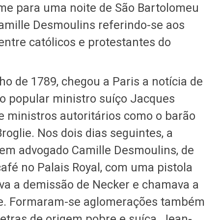
larme para uma noite de São Bartolomeu
Camille Desmoulins referindo-se aos
ntre católicos e protestantes do
lho de 1789, chegou a Paris a notícia de
r o popular ministro suíço Jacques
e ministros autoritários como o barão
roglie. Nos dois dias seguintes, a
vem advogado Camille Desmoulins, de
fé no Palais Royal, com uma pistola
va a demissão de Necker e chamava a
te. Formaram-se aglomerações também
tras de origem pobre e suíça, Jean-