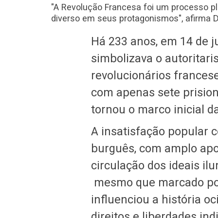
"A Revolução Francesa foi um processo pl
diverso em seus protagonismos", afirma Da
Há 233 anos, em 14 de ju
simbolizava o autoritar
revolucionários france
com apenas sete prisione
tornou o marco inicial 
A insatisfação popular 
burguês, com amplo apo
circulação dos ideais il
mesmo que marcado por 
influenciou a história o
direitos e liberdades in