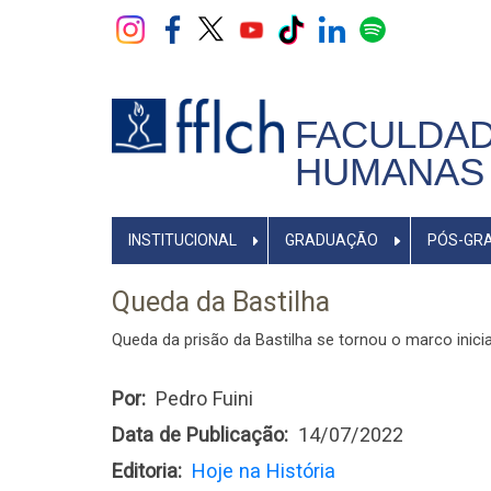
Pular
para
o
conteúdo
principal
FACULDAD
HUMANAS 
NAVEGADOR
INSTITUCIONAL
GRADUAÇÃO
PÓS-GR
PRINCIPAL
Queda da Bastilha
Queda da prisão da Bastilha se tornou o marco inic
Por
Pedro Fuini
Data de Publicação
14/07/2022
Editoria
Hoje na História