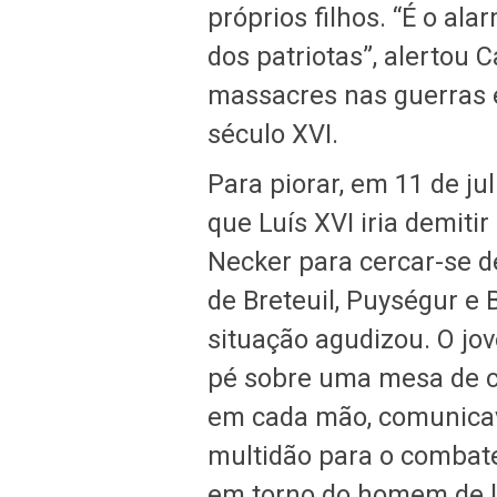
próprios filhos. “É o a
dos patriotas”, alertou 
massacres nas guerras e
século XVI.
Para piorar, em 11 de ju
que Luís XVI iria demiti
Necker para cercar-se d
de Breteuil, Puységur e B
situação agudizou. O jo
pé sobre uma mesa de ca
em cada mão, comunica
multidão para o comba
em torno do homem de le