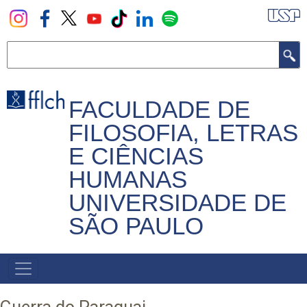
Pular
para
o
Buscar
conteúdo
principal
FACULDADE DE
FILOSOFIA, LETRAS
E CIÊNCIAS
HUMANAS
UNIVERSIDADE DE
SÃO PAULO
NAVEGADOR
PRINCIPAL