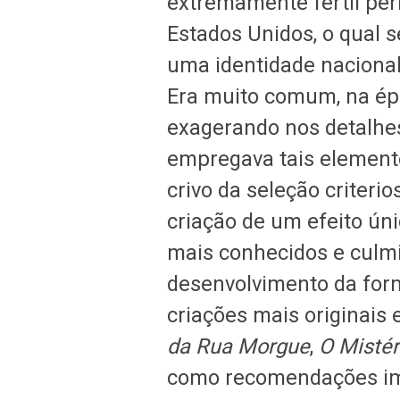
extremamente fértil per
Estados Unidos, o qual 
uma identidade nacional
Era muito comum, na épo
exagerando nos detalhes
empregava tais element
crivo da seleção criteri
criação de um efeito úni
mais conhecidos e culmi
desenvolvimento da form
criações mais originais e
da Rua Morgue
,
O Mistér
como recomendações imp