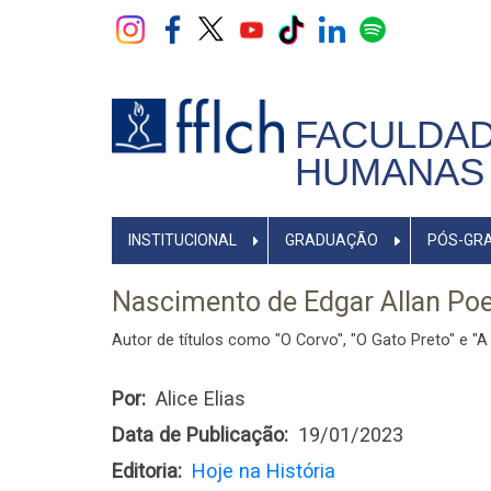
Pular
para
o
conteúdo
principal
FACULDAD
HUMANAS 
NAVEGADOR
INSTITUCIONAL
GRADUAÇÃO
PÓS-GR
PRINCIPAL
Nascimento de Edgar Allan Po
Autor de títulos como "O Corvo", "O Gato Preto" e "A
Por
Alice Elias
Data de Publicação
19/01/2023
Editoria
Hoje na História