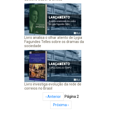
Livro analisa o olhar atento de Lygia
Fagundes Telles sobre os dramas da
sociedade
Livro investiga evolução da rede de
correios no Brasil
Paginação
Página anterior
‹ Anterior
Página 2
Próxima página
Próxima ›