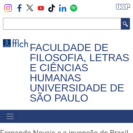
Pular
para
o
Buscar
conteúdo
principal
FACULDADE DE
FILOSOFIA, LETRAS
E CIÊNCIAS
HUMANAS
UNIVERSIDADE DE
SÃO PAULO
NAVEGADOR
PRINCIPAL